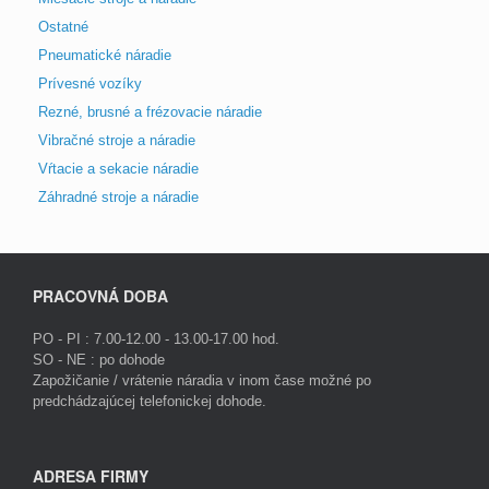
Ostatné
Pneumatické náradie
Prívesné vozíky
Rezné, brusné a frézovacie náradie
Vibračné stroje a náradie
Vŕtacie a sekacie náradie
Záhradné stroje a náradie
PRACOVNÁ DOBA
PO - PI : 7.00-12.00 - 13.00-17.00 hod.
SO - NE : po dohode
Zapožičanie / vrátenie náradia v inom čase možné po
predchádzajúcej telefonickej dohode.
ADRESA FIRMY