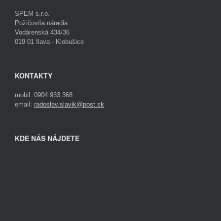
SPEM s.r.o.
Požičovňa náradia
Vodárenská 434/36
019 01 Ilava - Klobušice
KONTAKTY
mobil: 0904 933 368
email:
radoslav.slavik@post.sk
KDE NÁS NÁJDETE