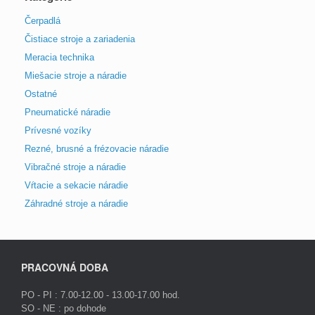
Čerpadlá
Čistiace stroje a zariadenia
Meracia technika
Miešacie stroje a náradie
Ostatné
Pneumatické náradie
Prívesné vozíky
Rezné, brusné a frézovacie náradie
Vibračné stroje a náradie
Vŕtacie a sekacie náradie
Záhradné stroje a náradie
PRACOVNÁ DOBA
PO - PI : 7.00-12.00 - 13.00-17.00 hod.
SO - NE : po dohode