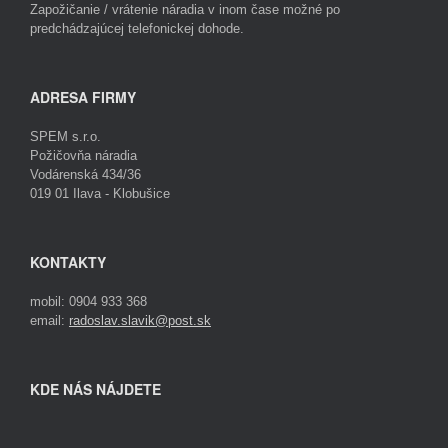
Zapožičanie / vrátenie náradia v inom čase možné po
predchádzajúcej telefonickej dohode.
ADRESA FIRMY
SPEM s.r.o.
Požičovňa náradia
Vodárenská 434/36
019 01 Ilava - Klobušice
KONTAKTY
mobil: 0904 933 368
email:
radoslav.slavik@post.sk
KDE NÁS NÁJDETE